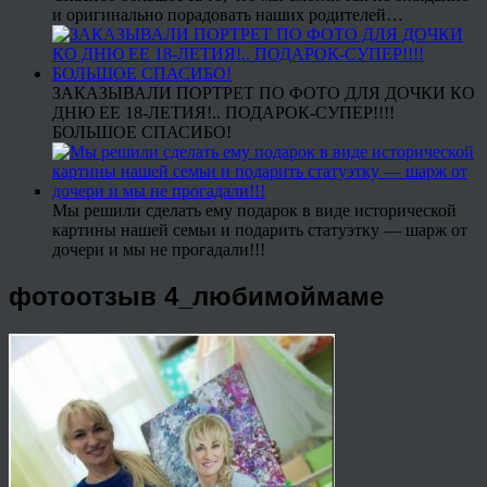
и оригинально порадовать наших родителей…
ЗАКАЗЫВАЛИ ПОРТРЕТ ПО ФОТО ДЛЯ ДОЧКИ КО
ДНЮ ЕЕ 18-ЛЕТИЯ!.. ПОДАРОК-СУПЕР!!!!
БОЛЬШОЕ СПАСИБО!
Мы решили сделать ему подарок в виде исторической
картины нашей семьи и подарить статуэтку — шарж от
дочери и мы не прогадали!!!
фотоотзыв 4_любимоймаме