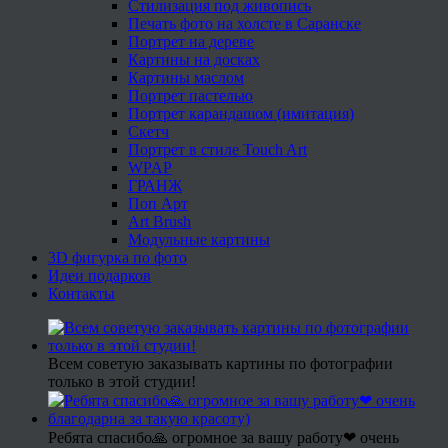
Стилизация под живопись
Печать фото на холсте в Саранске
Портрет на дереве
Картины на досках
Картины маслом
Портрет пастелью
Портрет карандашом (имитация)
Скетч
Портрет в стиле Touch Art
WPAP
ГРАНЖ
Поп Арт
Art Brush
Модульные картины
3D фигурка по фото
Идеи подарков
Контакты
Всем советую заказывать картины по фотографии
только в этой студии!
Ребята спасибо🙏 огромное за вашу работу❤ очень