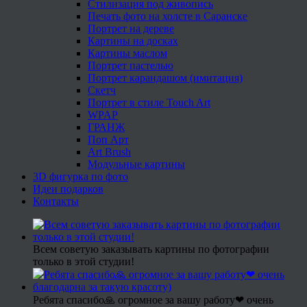
Стилизация под живопись
Печать фото на холсте в Саранске
Портрет на дереве
Картины на досках
Картины маслом
Портрет пастелью
Портрет карандашом (имитация)
Скетч
Портрет в стиле Touch Art
WPAP
ГРАНЖ
Поп Арт
Art Brush
Модульные картины
3D фигурка по фото
Идеи подарков
Контакты
Всем советую заказывать картины по фотографии
только в этой студии!
Ребята спасибо🙏 огромное за вашу работу❤ очень