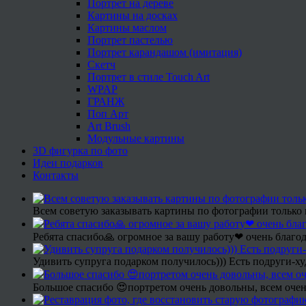
Портрет на дереве
Картины на досках
Картины маслом
Портрет пастелью
Портрет карандашом (имитация)
Скетч
Портрет в стиле Touch Art
WPAP
ГРАНЖ
Поп Арт
Art Brush
Модульные картины
3D фигурка по фото
Идеи подарков
Контакты
Всем советую заказывать картины по фотографии только 
Ребята спасибо🙏 огромное за вашу работу❤ очень благод
Удивить супруга подарком получилось))) Есть подруги-х
Большое спасибо 😍портретом очень довольны, всем очен