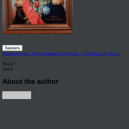
Заказать
Рекомендуем: Эксклюзивный подарок - Статуэтка по фото.
Share This
Ноя
07
104
0
About the author
View all articles by rauffri