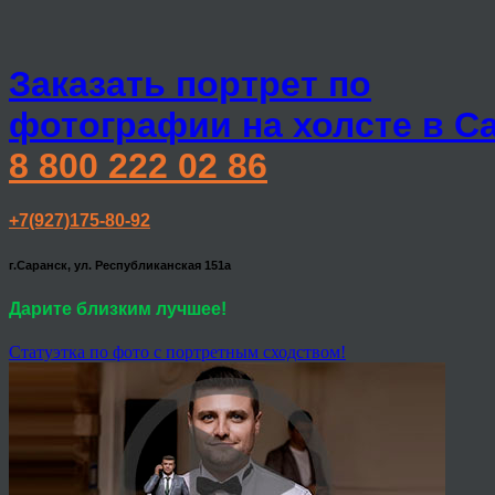
Заказать портрет по
фотографии на холсте в С
8 800 222 02 86
+7(927)175-80-92
г.Саранск, ул. Республиканская 151а
Дарите близким лучшее!
Статуэтка по фото с портретным сходством!