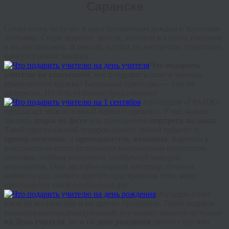
Саранске
Снова осень застучит в окна прозрачным дождем и золотыми
листьями. Скоро зазвенит звонок, зовущий в классы учеников
и их наставников. В школах, клубах по интересам, спортзалах
начнутся новые занятия.
Что подарить
учителю на выпускной
, как поздравить своего тренера,
руководителя кружка? Банальные сувениры — уже не
интересно. Но есть отличное предложение!
Арт-студия «ГРАНЖ»
предлагает
эксклюзивный вариант презента. У нас можно
заказать
шарж по фото
или выполнение
портрета на заказ
.
Такой оригинальный подарок оценит любой педагог: и
тренер мужчина
, и
преподаватель женщина
. Картины в
классическом стиле отличаются невероятным богатством
оттенков, особым колоритом, необычной манерой
исполнения. Они достойно украсят интерьер личного
кабинета или любого другого пространства того, кому
преподнесли такой необычный дар.
Эту идею стоит
взять на вооружение и на другие праздники. Такой подарок
универсально-индивидуальный, его можно заказать не только
на День учителя
, но и на
день рождения
своего гуру или