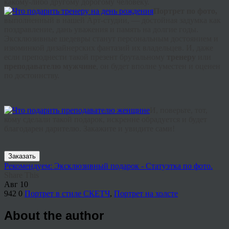
какому-либо другому дорогому человеку.
Портрет по фото,
выполненный в нашей Арт-студии, — достойная задумка как
поздравление, дань уважения и память на долгие годы.
Эксклюзивные шедевры станут персональным достоянием и
изюминкой дизайнерских фантазий их владельцев. И, даже
если преподнести такой презент брутальному
тренеру
или
преподавателю мужчине
, он будет вполне уместен и оценен
по достоинству.
И, поверьте, тот,
кому сделали такой подарок, искренне обрадуется и будет
благодарен дарителю. Закажите и увидите сами!
Заказать
Рекомендуем: Эксклюзивный подарок - Статуэтка по фото.
Share This
Авг
10
942
0
Портрет в стиле СКЕТЧ
,
Портрет на холсте
About the author