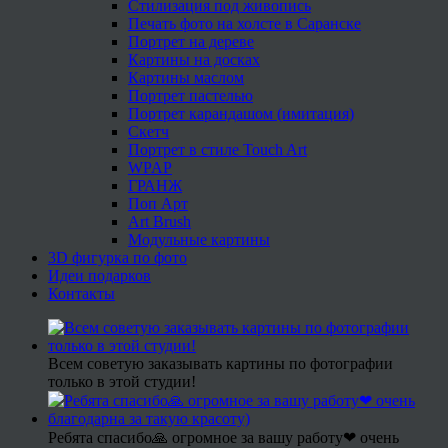
Стилизация под живопись
Печать фото на холсте в Саранске
Портрет на дереве
Картины на досках
Картины маслом
Портрет пастелью
Портрет карандашом (имитация)
Скетч
Портрет в стиле Touch Art
WPAP
ГРАНЖ
Поп Арт
Art Brush
Модульные картины
3D фигурка по фото
Идеи подарков
Контакты
Всем советую заказывать картины по фотографии
только в этой студии!
Ребята спасибо🙏 огромное за вашу работу❤ очень