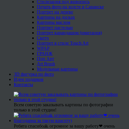
Стилизация под живопись
Печать фото на холсте в Саранске
Портрет на дереве
Картины на досках
Картины маслом
Портрет пастелью
Портрет карандашом (имитация)
Скетч
Портрет в стиле Touch Art
WPAP
ГРАНЖ
Поп Арт
Art Brush
Модульные картины
3D фигурка по фото
Идеи подарков
Контакты
Всем советую заказывать картины по фотографии
только в этой студии!
Ребята спасибо🙏 огромное за вашу работу❤ очень