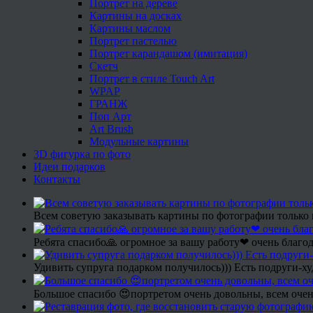
Портрет на дереве
Картины на досках
Картины маслом
Портрет пастелью
Портрет карандашом (имитация)
Скетч
Портрет в стиле Touch Art
WPAP
ГРАНЖ
Поп Арт
Art Brush
Модульные картины
3D фигурка по фото
Идеи подарков
Контакты
Всем советую заказывать картины по фотографии только 
Ребята спасибо🙏 огромное за вашу работу❤ очень благод
Удивить супруга подарком получилось))) Есть подруги-х
Большое спасибо 😍портретом очень довольны, всем очен