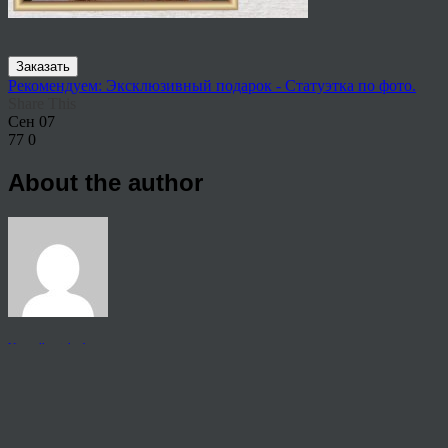
Заказать
Рекомендуем: Эксклюзивный подарок - Статуэтка по фото.
Share This
Сен
07
77
0
About the author
View all articles by anton
Post navigation
←
Портрет маслом на холсте
© 2026 Copyright.