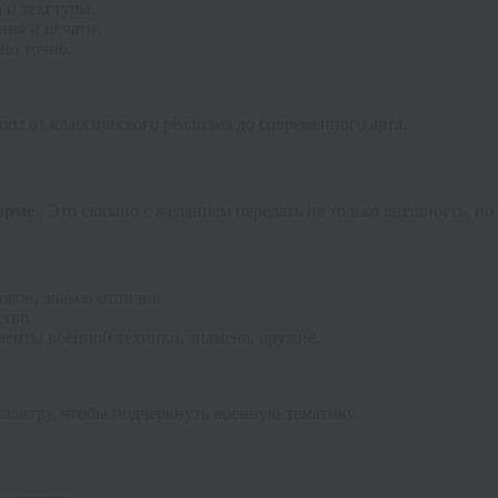
 и текстуры.
ния и печати.
но точно.
х: от классического реализма до современного арта.
форме
. Это связано с желанием передать не только внешность, но 
огон, знаков отличия.
ство.
менты военной техники, знамена, оружие.
литру, чтобы подчеркнуть военную тематику.