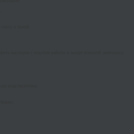
удожником:
.
 света и теней.
ирать мастеров с опытом работы в жанре военной живописи.
или родственника.
ублике.