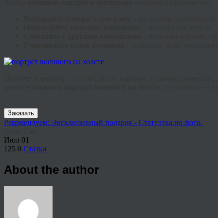
Чтобы
военный портрет в интерьере
смотрелся гармонично:
Выбирайте контрастную раму
– например, деревянную
Используйте точечное освещение
– подчеркнет детали.
Сочетайте с другими элементами
– книгами о войне, о
Учитывайте стиль комнаты
– классика, лофт, милитари
Портрет военного – это не просто картина, а символ мужества
думаете
заказать портрет военного на холсте
, не спешите – 
Заказать
Рекомендуем: Эксклюзивный подарок - Статуэтка по фото.
Share This
Июл
01
125
0
Статьи
About the author