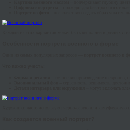
Картина военного маслом
– подчеркивает глубину цвета
Цифровые портреты
– подходят для быстрого изготовле
Портрет по фото
– позволяет воссоздать образ максималь
Каждый из этих вариантов может быть выполнен в разных стиля
Особенности портрета военного в форме
Один из самых популярных запросов —
портрет военного в 
Что важно учесть:
Форма и регалии
– точное воспроизведение шевронов, п
Эмоциональный фон
– серьезность, решимость, достоин
Детали интерьера или окружения
– могут включать эле
Художники часто используют черно-серую или камуфляжную па
Как создается военный портрет?