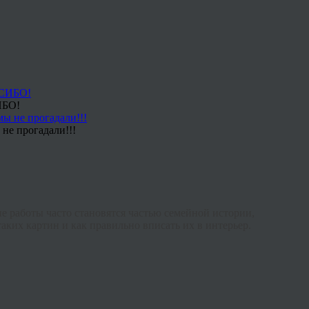
ИБО!
не прогадали!!!
е работы часто становятся частью семейной истории,
аких картин и как правильно вписать их в интерьер.