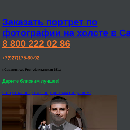
Заказать портрет по
фотографии на холсте в С
8 800 222 02 86
+7(927)175-80-92
г.Саранск, ул. Республиканская 151а
Дарите близким лучшее!
Статуэтка по фото с портретным сходством!