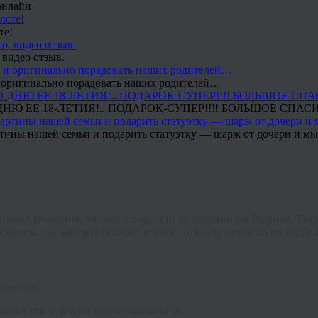
онлайн
те!
 видео отзыв.
 и оригинально порадовать наших родителей…
Ю ЕЕ 18-ЛЕТИЯ!.. ПОДАРОК-СУПЕР!!!! БОЛЬШОЕ СПАС
тины нашей семьи и подарить статуэтку — шарж от дочери и мы 
символ уважения, памяти и гордости за защитников Родины. Таки
кажем, как заказать портрет военного, какие существуют виды т
олнения:
енно в стиле реалистичной живописи.