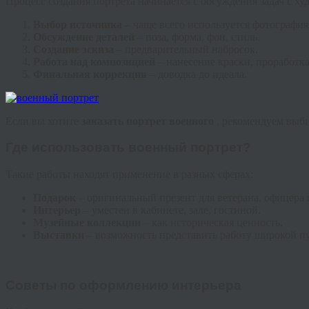
Процесс создания портрета начинается с обсуждения задач с х
Выбор источника
– чаще всего используется фотография
Обсуждение деталей
– поза, форма, фон, стиль.
Создание эскиза
– предварительный набросок.
Работа над композицией
– нанесение краски, проработка
Финальная коррекция
– доводка до идеала.
Если вы хотите
заказать портрет военного
, рекомендуем выб
Где использовать военный портрет?
Такие работы находят применение в разных сферах:
Подарок
– оригинальный презент для ветерана, офицера 
Интерьер
– уместен в кабинете, зале, гостиной.
Музейные коллекции
– как историческая ценность.
Выставки
– возможность представить работу широкой п
Советы по оформлению интерьера