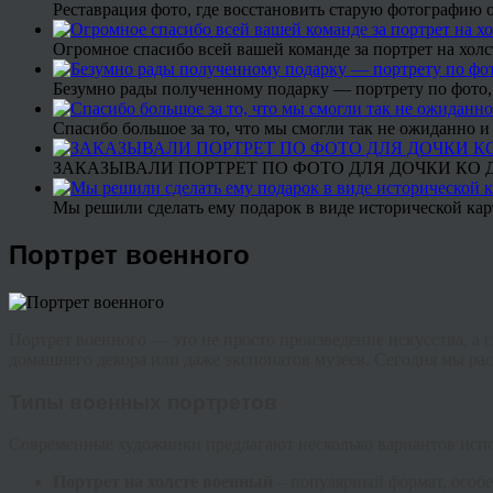
Реставрация фото, где восстановить старую фотографию 
Огромное спасибо всей вашей команде за портрет на холс
Безумно рады полученному подарку — портрету по фото,
Спасибо большое за то, что мы смогли так не ожиданно
ЗАКАЗЫВАЛИ ПОРТРЕТ ПО ФОТО ДЛЯ ДОЧКИ КО ДН
Мы решили сделать ему подарок в виде исторической кар
Портрет военного
Портрет военного — это не просто произведение искусства, а 
домашнего декора или даже экспонатов музеев. Сегодня мы расс
Типы военных портретов
Современные художники предлагают несколько вариантов исп
Портрет на холсте военный
– популярный формат, особ