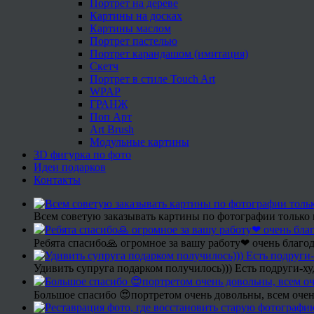
Портрет на дереве
Картины на досках
Картины маслом
Портрет пастелью
Портрет карандашом (имитация)
Скетч
Портрет в стиле Touch Art
WPAP
ГРАНЖ
Поп Арт
Art Brush
Модульные картины
3D фигурка по фото
Идеи подарков
Контакты
Всем советую заказывать картины по фотографии только 
Ребята спасибо🙏 огромное за вашу работу❤ очень благод
Удивить супруга подарком получилось))) Есть подруги-х
Большое спасибо 😍портретом очень довольны, всем очен