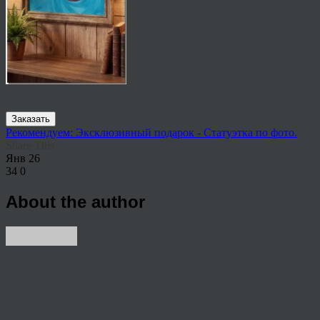
Заказать
Рекомендуем: Эксклюзивный подарок - Статуэтка по фото.
Share This
Янв
26
34
0
About the author
View all articles by anton