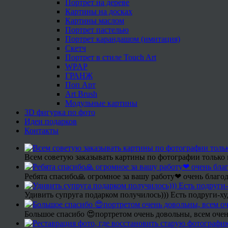
Портрет на дереве
Картины на досках
Картины маслом
Портрет пастелью
Портрет карандашом (имитация)
Скетч
Портрет в стиле Touch Art
WPAP
ГРАНЖ
Поп Арт
Art Brush
Модульные картины
3D фигурка по фото
Идеи подарков
Контакты
Всем советую заказывать картины по фотографии только 
Ребята спасибо🙏 огромное за вашу работу❤ очень благод
Удивить супруга подарком получилось))) Есть подруги-х
Большое спасибо 😍портретом очень довольны, всем очен