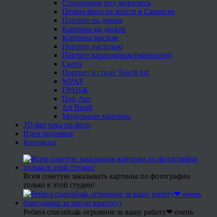
Стилизация под живопись
Печать фото на холсте в Саранске
Портрет на дереве
Картины на досках
Картины маслом
Портрет пастелью
Портрет карандашом (имитация)
Скетч
Портрет в стиле Touch Art
WPAP
ГРАНЖ
Поп Арт
Art Brush
Модульные картины
3D фигурка по фото
Идеи подарков
Контакты
Всем советую заказывать картины по фотографии
только в этой студии!
Ребята спасибо🙏 огромное за вашу работу❤ очень