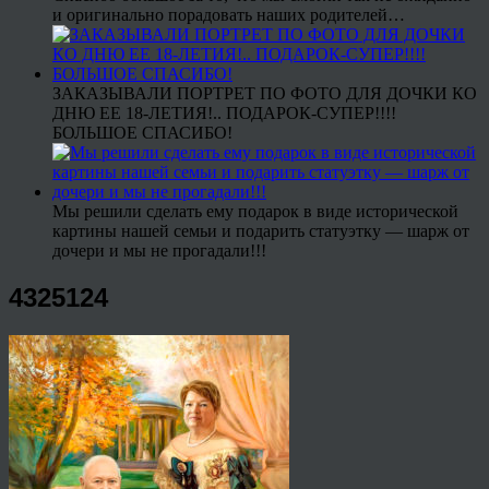
и оригинально порадовать наших родителей…
ЗАКАЗЫВАЛИ ПОРТРЕТ ПО ФОТО ДЛЯ ДОЧКИ КО
ДНЮ ЕЕ 18-ЛЕТИЯ!.. ПОДАРОК-СУПЕР!!!!
БОЛЬШОЕ СПАСИБО!
Мы решили сделать ему подарок в виде исторической
картины нашей семьи и подарить статуэтку — шарж от
дочери и мы не прогадали!!!
4325124