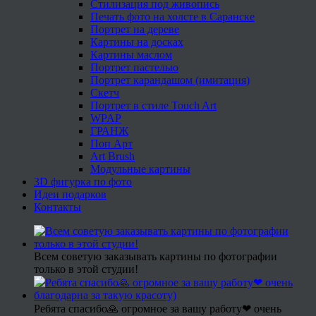
Стилизация под живопись
Печать фото на холсте в Саранске
Портрет на дереве
Картины на досках
Картины маслом
Портрет пастелью
Портрет карандашом (имитация)
Скетч
Портрет в стиле Touch Art
WPAP
ГРАНЖ
Поп Арт
Art Brush
Модульные картины
3D фигурка по фото
Идеи подарков
Контакты
Всем советую заказывать картины по фотографии
только в этой студии!
Ребята спасибо🙏 огромное за вашу работу❤ очень