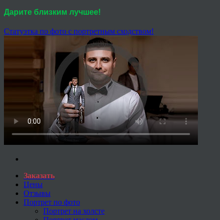
Дарите близким лучшее!
Статуэтка по фото с портретным сходством!
Заказать
Цены
Отзывы
Портрет по фото
Портрет на холсте
Портрет маслом