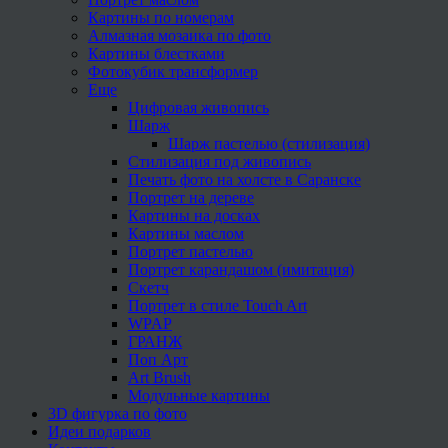
Картины по номерам
Алмазная мозаика по фото
Картины блестками
Фотокубик трансформер
Еще
Цифровая живопись
Шарж
Шарж пастелью (стилизация)
Стилизация под живопись
Печать фото на холсте в Саранске
Портрет на дереве
Картины на досках
Картины маслом
Портрет пастелью
Портрет карандашом (имитация)
Скетч
Портрет в стиле Touch Art
WPAP
ГРАНЖ
Поп Арт
Art Brush
Модульные картины
3D фигурка по фото
Идеи подарков