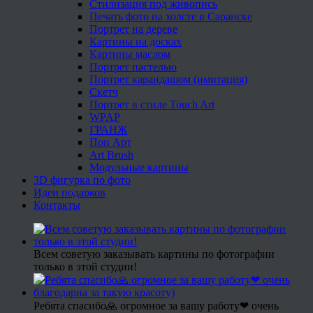
Стилизация под живопись
Печать фото на холсте в Саранске
Портрет на дереве
Картины на досках
Картины маслом
Портрет пастелью
Портрет карандашом (имитация)
Скетч
Портрет в стиле Touch Art
WPAP
ГРАНЖ
Поп Арт
Art Brush
Модульные картины
3D фигурка по фото
Идеи подарков
Контакты
Всем советую заказывать картины по фотографии
только в этой студии!
Ребята спасибо🙏 огромное за вашу работу❤ очень