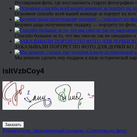
Реставрация фото, где восстановить старую фотографию 
Огромное спасибо всей вашей команде за портрет на холс
Безумно рады полученному подарку — портрету по фото,
Спасибо большое за то, что мы смогли так не ожиданно
ЗАКАЗЫВАЛИ ПОРТРЕТ ПО ФОТО ДЛЯ ДОЧКИ КО ДН
Мы решили сделать ему подарок в виде исторической кар
isltVzbCoy4
Заказать
Рекомендуем: Эксклюзивный подарок - Статуэтка по фото.
Share This