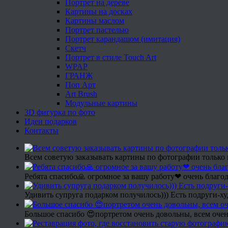
Портрет на дереве
Картины на досках
Картины маслом
Портрет пастелью
Портрет карандашом (имитация)
Скетч
Портрет в стиле Touch Art
WPAP
ГРАНЖ
Поп Арт
Art Brush
Модульные картины
3D фигурка по фото
Идеи подарков
Контакты
Всем советую заказывать картины по фотографии только 
Ребята спасибо🙏 огромное за вашу работу❤ очень благод
Удивить супруга подарком получилось))) Есть подруги-х
Большое спасибо 😍портретом очень довольны, всем очен