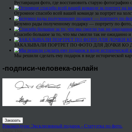
Реставрация фото, где восстановить старую фотографию 
Огромное спасибо всей вашей команде за портрет на холс
Безумно рады полученному подарку — портрету по фото,
Спасибо большое за то, что мы смогли так не ожиданно
ЗАКАЗЫВАЛИ ПОРТРЕТ ПО ФОТО ДЛЯ ДОЧКИ КО ДН
Мы решили сделать ему подарок в виде исторической кар
-подписи-человека-онлайн
Заказать
Рекомендуем: Эксклюзивный подарок - Статуэтка по фото.
Share This