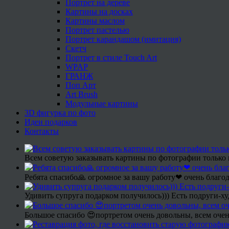
Портрет на дереве
Картины на досках
Картины маслом
Портрет пастелью
Портрет карандашом (имитация)
Скетч
Портрет в стиле Touch Art
WPAP
ГРАНЖ
Поп Арт
Art Brush
Модульные картины
3D фигурка по фото
Идеи подарков
Контакты
Всем советую заказывать картины по фотографии только 
Ребята спасибо🙏 огромное за вашу работу❤ очень благод
Удивить супруга подарком получилось))) Есть подруги-х
Большое спасибо 😍портретом очень довольны, всем очен