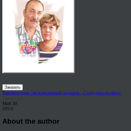
Заказать
Рекомендуем: Эксклюзивный подарок - Статуэтка по фото.
Share This
Май
30
105
0
About the author