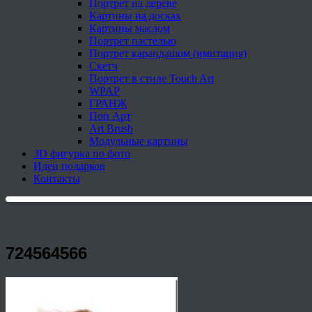
Портрет на дереве
Картины на досках
Картины маслом
Портрет пастелью
Портрет карандашом (имитация)
Скетч
Портрет в стиле Touch Art
WPAP
ГРАНЖ
Поп Арт
Art Brush
Модульные картины
3D фигурка по фото
Идеи подарков
Контакты
724564566