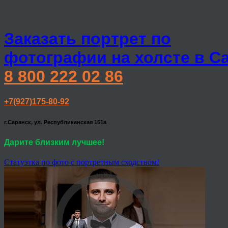
Заказать портрет по
фотографии на холсте в С
8 800 222 02 86
+7(927)175-80-92
г.Саранск, ул. Республиканская 151а
Дарите близким лучшее!
Статуэтка по фото с портретным сходством!