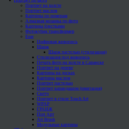
Портрет по фото
Портрет на холсте
Портрет маслом
Картины по номерам
Алмазная мозаика по фото
Картины блестками
Фотокубик трансформер
Еще
Цифровая живопись
Шарж
Шарж пастелью (стилизация)
Стилизация под живопись
Печать фото на холсте в Саранске
Портрет на дереве
Картины на досках
Картины маслом
Портрет пастелью
Портрет карандашом (имитация)
Скетч
Портрет в стиле Touch Art
WPAP
ГРАНЖ
Поп Арт
Art Brush
Модульные картины