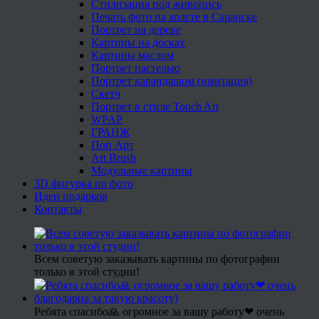
Стилизация под живопись
Печать фото на холсте в Саранске
Портрет на дереве
Картины на досках
Картины маслом
Портрет пастелью
Портрет карандашом (имитация)
Скетч
Портрет в стиле Touch Art
WPAP
ГРАНЖ
Поп Арт
Art Brush
Модульные картины
3D фигурка по фото
Идеи подарков
Контакты
Всем советую заказывать картины по фотографии
только в этой студии!
Ребята спасибо🙏 огромное за вашу работу❤ очень