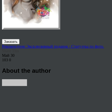
Заказать
Рекомендуем: Эксклюзивный подарок - Статуэтка по фото.
Share This
Май
30
103
0
About the author
View all articles by anton