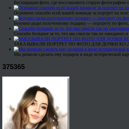
Реставрация фото, где восстановить старую фотографию 
Огромное спасибо всей вашей команде за портрет на холс
Безумно рады полученному подарку — портрету по фото,
Спасибо большое за то, что мы смогли так не ожиданно
ЗАКАЗЫВАЛИ ПОРТРЕТ ПО ФОТО ДЛЯ ДОЧКИ КО ДН
Мы решили сделать ему подарок в виде исторической кар
375365