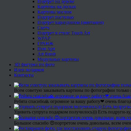
Портрет на дереве
Картины на досках
Картины маслом
Портрет пастелью
Портрет карандашом (имитация)
Скетч
Портрет в стиле Touch Art
WPAP
ГРАНЖ
Поп Арт
Art Brush
Модульные картины
3D фигурка по фото
Идеи подарков
Контакты
Всем советую заказывать картины по фотографии только 
Ребята спасибо🙏 огромное за вашу работу❤ очень благод
Удивить супруга подарком получилось))) Есть подруги-х
Большое спасибо 😍портретом очень довольны, всем очен