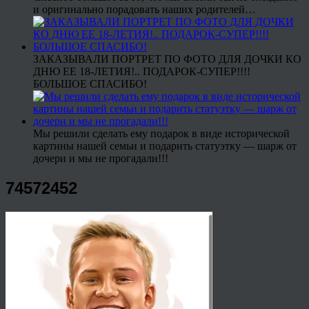
и оригинально порадовать наших родителей…
ЗАКАЗЫВАЛИ ПОРТРЕТ ПО ФОТО ДЛЯ ДОЧКИ КО
ДНЮ ЕЕ 18-ЛЕТИЯ!.. ПОДАРОК-СУПЕР!!!!
БОЛЬШОЕ СПАСИБО!
Мы решили сделать ему подарок в виде исторической
картины нашей семьи и подарить статуэтку — шарж от
дочери и мы не прогадали!!!
74572452