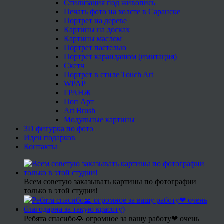
Стилизация под живопись
Печать фото на холсте в Саранске
Портрет на дереве
Картины на досках
Картины маслом
Портрет пастелью
Портрет карандашом (имитация)
Скетч
Портрет в стиле Touch Art
WPAP
ГРАНЖ
Поп Арт
Art Brush
Модульные картины
3D фигурка по фото
Идеи подарков
Контакты
Всем советую заказывать картины по фотографии
только в этой студии!
Ребята спасибо🙏 огромное за вашу работу❤ очень