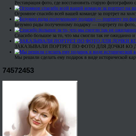
Реставрация фото, где восстановить старую фотографию 
Огромное спасибо всей вашей команде за портрет на холс
Безумно рады полученному подарку — портрету по фото,
Спасибо большое за то, что мы смогли так не ожиданно
ЗАКАЗЫВАЛИ ПОРТРЕТ ПО ФОТО ДЛЯ ДОЧКИ КО ДН
Мы решили сделать ему подарок в виде исторической кар
74572453