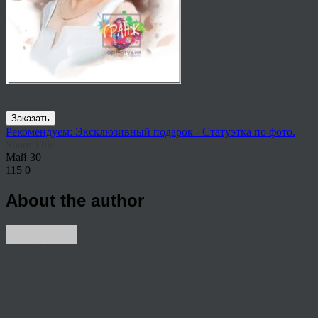
Заказать
Рекомендуем: Эксклюзивный подарок - Статуэтка по фото.
Share This
Май
30
115
0
About the author
View all articles by anton