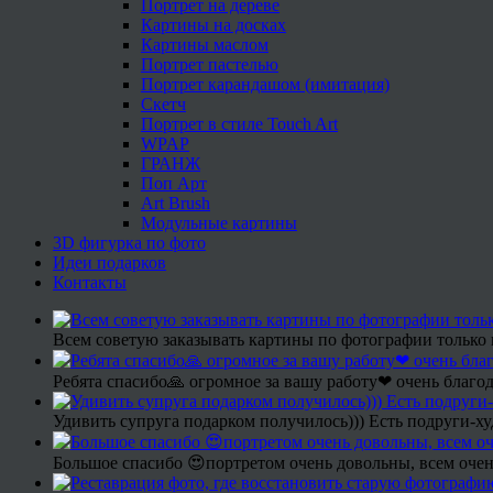
Портрет на дереве
Картины на досках
Картины маслом
Портрет пастелью
Портрет карандашом (имитация)
Скетч
Портрет в стиле Touch Art
WPAP
ГРАНЖ
Поп Арт
Art Brush
Модульные картины
3D фигурка по фото
Идеи подарков
Контакты
Всем советую заказывать картины по фотографии только 
Ребята спасибо🙏 огромное за вашу работу❤ очень благод
Удивить супруга подарком получилось))) Есть подруги-х
Большое спасибо 😍портретом очень довольны, всем очен