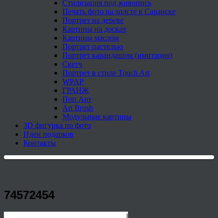
Стилизация под живопись
Печать фото на холсте в Саранске
Портрет на дереве
Картины на досках
Картины маслом
Портрет пастелью
Портрет карандашом (имитация)
Скетч
Портрет в стиле Touch Art
WPAP
ГРАНЖ
Поп Арт
Art Brush
Модульные картины
3D фигурка по фото
Идеи подарков
Контакты
74572454