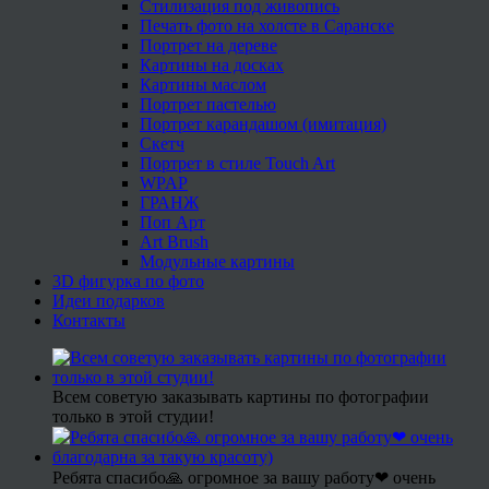
Стилизация под живопись
Печать фото на холсте в Саранске
Портрет на дереве
Картины на досках
Картины маслом
Портрет пастелью
Портрет карандашом (имитация)
Скетч
Портрет в стиле Touch Art
WPAP
ГРАНЖ
Поп Арт
Art Brush
Модульные картины
3D фигурка по фото
Идеи подарков
Контакты
Всем советую заказывать картины по фотографии
только в этой студии!
Ребята спасибо🙏 огромное за вашу работу❤ очень