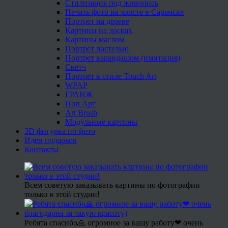
Стилизация под живопись
Печать фото на холсте в Саранске
Портрет на дереве
Картины на досках
Картины маслом
Портрет пастелью
Портрет карандашом (имитация)
Скетч
Портрет в стиле Touch Art
WPAP
ГРАНЖ
Поп Арт
Art Brush
Модульные картины
3D фигурка по фото
Идеи подарков
Контакты
Всем советую заказывать картины по фотографии
только в этой студии!
Ребята спасибо🙏 огромное за вашу работу❤ очень