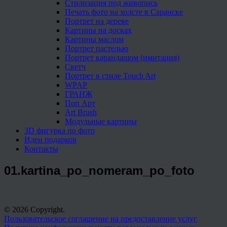
Стилизация под живопись
Печать фото на холсте в Саранске
Портрет на дереве
Картины на досках
Картины маслом
Портрет пастелью
Портрет карандашом (имитация)
Скетч
Портрет в стиле Touch Art
WPAP
ГРАНЖ
Поп Арт
Art Brush
Модульные картины
3D фигурка по фото
Идеи подарков
Контакты
01.kartina_po_nomeram_po_foto
© 2026 Copyright.
Пользовательское соглашение на предоставление услуг