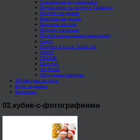
Стилизация под живопись
Печать фото на холсте в Саранске
Портрет на дереве
Картины на досках
Картины маслом
Портрет пастелью
Портрет карандашом (имитация)
Скетч
Портрет в стиле Touch Art
WPAP
ГРАНЖ
Поп Арт
Art Brush
Модульные картины
3D фигурка по фото
Идеи подарков
Контакты
02.кубик-с-фотографиями