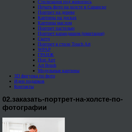
Стилизация под живопись
Печать фото на холсте в Саранске
Портрет на дереве
Картины на досках
Картины маслом
Портрет пастелью
Портрет карандашом (имитация)
Скетч
Портрет в стиле Touch Art
WPAP
ГРАНЖ
Поп Арт
Art Brush
Модульные картины
3D фигурка по фото
Идеи подарков
Контакты
02.заказать-портрет-на-холсте-по-
фотографии