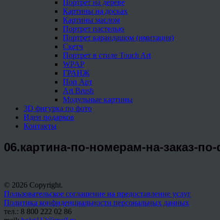
Портрет на дереве
Картины на досках
Картины маслом
Портрет пастелью
Портрет карандашом (имитация)
Скетч
Портрет в стиле Touch Art
WPAP
ГРАНЖ
Поп Арт
Art Brush
Модульные картины
3D фигурка по фото
Идеи подарков
Контакты
06.картина-по-номерам-на-заказ-по
© 2026 Copyright.
Пользовательское соглашение на предоставление услуг
Политика конфиденциальности персональных данных
тел.: 8 800 222 02 86