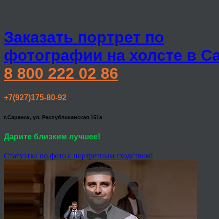
Заказать портрет по
фотографии на холсте в С
8 800 222 02 86
+7(927)175-80-92
г.Саранск, ул. Республиканская 151а
Дарите близким лучшее!
Статуэтка по фото с портретным сходством!