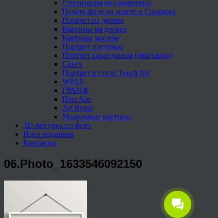
Стилизация под живопись
Печать фото на холсте в Саранске
Портрет на дереве
Картины на досках
Картины маслом
Портрет пастелью
Портрет карандашом (имитация)
Скетч
Портрет в стиле Touch Art
WPAP
ГРАНЖ
Поп Арт
Art Brush
Модульные картины
3D фигурка по фото
Идеи подарков
Контакты
06.Photo_1633546092150