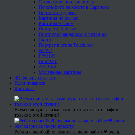
Стилизация под живопись
Печать фото на холсте в Саранске
Портрет на дереве
Картины на досках
Картины маслом
Портрет пастелью
Портрет карандашом (имитация)
Скетч
Портрет в стиле Touch Art
WPAP
ГРАНЖ
Поп Арт
Art Brush
Модульные картины
3D фигурка по фото
Идеи подарков
Контакты
Всем советую заказывать картины по фотографии
только в этой студии!
Ребята спасибо🙏 огромное за вашу работу❤ очень