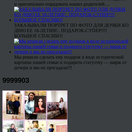
и оригинально порадовать наших родителей…
ЗАКАЗЫВАЛИ ПОРТРЕТ ПО ФОТО ДЛЯ ДОЧКИ КО
ДНЮ ЕЕ 18-ЛЕТИЯ!.. ПОДАРОК-СУПЕР!!!!
БОЛЬШОЕ СПАСИБО!
Мы решили сделать ему подарок в виде исторической
картины нашей семьи и подарить статуэтку — шарж от
дочери и мы не прогадали!!!
9999903