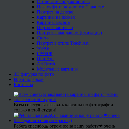
Стилизация под живопись
Печать фото на холсте в Саранске
Портрет на дереве
Картины на досках
Картины маслом
Портрет пастелью
Портрет карандашом (имитация)
Скетч
Портрет в стиле Touch Art
WPAP
ГРАНЖ
Поп Арт
Art Brush
Модульные картины
3D фигурка по фото
Идеи подарков
Контакты
Всем советую заказывать картины по фотографии
только в этой студии!
Ребята спасибо🙏 огромное за вашу работу❤ очень