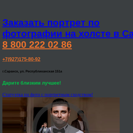
Заказать портрет по
фотографии на холсте в С
8 800 222 02 86
+7(927)175-80-92
г.Саранск, ул. Республиканская 151а
Дарите близким лучшее!
Статуэтка по фото с портретным сходством!