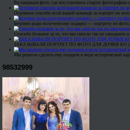
Реставрация фото, где восстановить старую фотографию 
Огромное спасибо всей вашей команде за портрет на холс
Безумно рады полученному подарку — портрету по фото,
Спасибо большое за то, что мы смогли так не ожиданно
ЗАКАЗЫВАЛИ ПОРТРЕТ ПО ФОТО ДЛЯ ДОЧКИ КО ДН
Мы решили сделать ему подарок в виде исторической кар
98532999