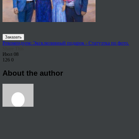
Заказать
Рекомендуем: Эксклюзивный подарок - Статуэтка по фото.
Share This
Июл
08
126
0
About the author
View all articles by anton
Post navigation