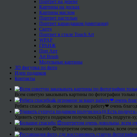
Портрет на дереве
Картины на досках
Картины маслом
Портрет пастелью
Портрет карандашом (имитация)
Скетч
Портрет в стиле Touch Art
WPAP
ГРАНЖ
Поп Арт
Art Brush
Модульные картины
3D фигурка по фото
Идеи подарков
Контакты
Всем советую заказывать картины по фотографии только 
Ребята спасибо🙏 огромное за вашу работу❤ очень благод
Удивить супруга подарком получилось))) Есть подруги-х
Большое спасибо 😍портретом очень довольны, всем очен