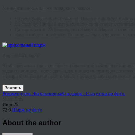
Универсальность такого подарка поражает.
На день рождения или юбилей:
Именинник будет в востор
На свадьбу:
Парный шарж молодоженов станет отличным 
На корпоратив, 23 февраля или 8 марта:
Шарж на отдел ил
Начальнику или коллеге:
Главное — быть уверенным, что
Как сделать заказ?
Чтобы результат превзошел ваши ожидания, выбирайте мастера
задавать вопросы, обсуждать идеи и просить примеры готовых р
Подарите близким не просто вещь, а повод улыбаться каждый раз
Заказать
Рекомендуем: Эксклюзивный подарок - Статуэтка по фото.
Share This
Июн
25
72
0
Шарж по фото
About the author