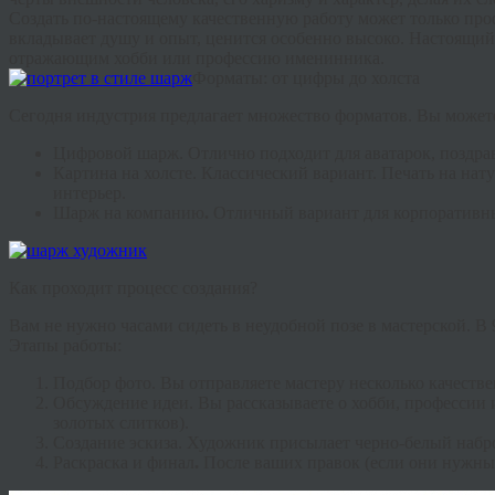
Создать по-настоящему качественную работу может только п
вкладывает душу и опыт, ценится особенно высоко. Настоящий 
отражающим хобби или профессию именинника.
Форматы: от цифры до холста
Сегодня индустрия предлагает множество форматов. Вы можете
Цифровой шарж.
Отлично подходит для аватарок, поздрав
Картина на холсте.
Классический вариант. Печать на нат
интерьер.
Шарж на компанию
.
Отличный вариант для корпоративны
Как проходит процесс создания?
Вам не нужно часами сидеть в неудобной позе в мастерской. В
Этапы работы:
Подбор фото.
Вы отправляете мастеру несколько качеств
Обсуждение идеи.
Вы рассказываете о хобби, профессии 
золотых слитков).
Создание эскиза.
Художник присылает черно-белый набро
Раскраска и финал
.
После ваших правок (если они нужны) 