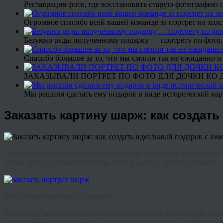
Реставрация фото, где восстановить старую фотографию 
Огромное спасибо всей вашей команде за портрет на холс
Безумно рады полученному подарку — портрету по фото,
Спасибо большое за то, что мы смогли так не ожиданно
ЗАКАЗЫВАЛИ ПОРТРЕТ ПО ФОТО ДЛЯ ДОЧКИ КО ДН
Мы решили сделать ему подарок в виде исторической кар
Заказать картину шарж: как создат
Поиск оригинального подарка часто превращается в головную бо
взрыв смеха, умиления и искренней радости, лучшее решение
Кто создает шедевры с юмором?
Многие путают шарж с обычной карикатурой. Карикатура часто
черты внешности человека, его харизму и характер, делая их 