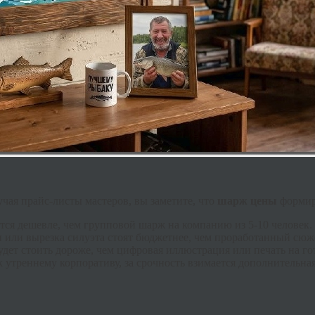
учая прайс-листы мастеров, вы заметите, что
шарж цены
формиру
тся дешевле, чем групповой шарж на компанию из 5-10 человек.
или вырезка силуэта стоят бюджетнее, чем проработанный сюж
дет стоить дороже, чем цифровая иллюстрация или печать на го
к утреннему корпоративу, за срочность взимается дополнительна