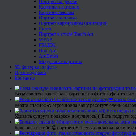
Портрет на дереве
Картины на досках
Картины маслом
Портрет пастелью
Портрет карандашом (имитация)
Скетч
Портрет в стиле Touch Art
WPAP
ГРАНЖ
Поп Арт
Art Brush
Модульные картины
3D фигурка по фото
Идеи подарков
Контакты
Всем советую заказывать картины по фотографии только 
Ребята спасибо🙏 огромное за вашу работу❤ очень благод
Удивить супруга подарком получилось))) Есть подруги-х
Большое спасибо 😍портретом очень довольны, всем очен