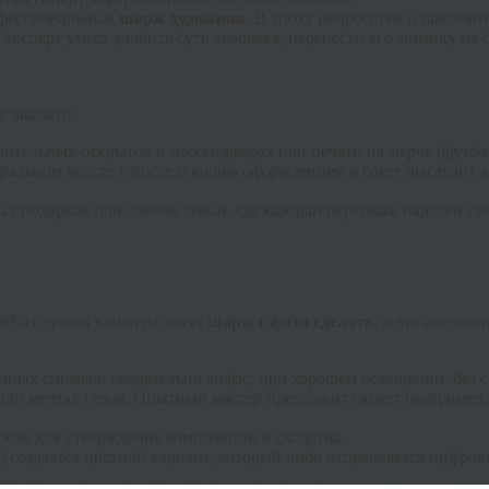
рофессиональный
шарж художник
. В эпоху нейросетей и шаблонн
эксперт умеет уловить суть человека, перенести его мимику на 
 заказать:
ительных открыток в мессенджерах или печати на мерче (футбол
уральном холсте с последующим оформлением в багет выглядит к
х подарков или членов семьи, где каждый персонаж наделен св
 90% случаев клиенты хотят
шарж с фото сделать
, и это абсолю
енных снимков (желательно анфас, при хорошем освещении, без
или мечтах героя. Опытный мастер предложит сюжет (например,
сок для утверждения композиции и сходства.
создается цветной вариант, который либо отправляется цифровы