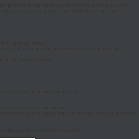
ых фильтров в смартфонах, ручная работа, в которую мастер
бумагу или холст и окружить его тематическим антуражем,
ках, кружках, пазлах).
ак полноценное произведение искусства, которое украсит
оими забавными чертами.
тно нормальная современная практика.
 сильных искажений пропорций).
 именинник-рыбак в море, или девушка-бухгалтер в окружении
м файлом, либо печатается на холсте.