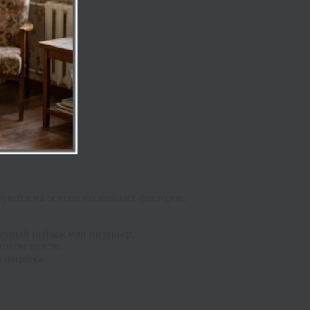
ются на основе нескольких факторов:
етный пейзаж или интерьер.
товом холсте.
я наценка.