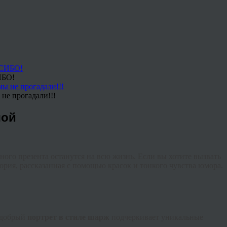
ИБО!
не прогадали!!!
шой
ного презента останутся на всю жизнь. Если вы хотите вызвать
стория, рассказанная с помощью красок и тонкого чувства юмора.
к добрый
портрет в стиле шарж
подчеркивает уникальные