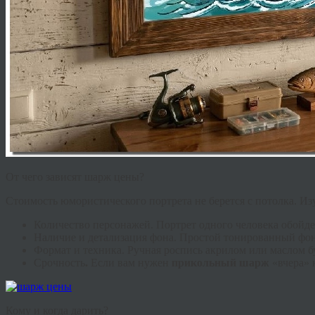
От чего зависят шарж цены?
Стоимость юмористического портрета не берется с потолка. Из
Количество персонажей.
Портрет одного человека обойде
Наличие и детализация фона.
Простой тонированный фон 
Формат и техника.
Ручная роспись акрилом или маслом бу
Срочность
.
Если вам нужен
прикольный шарж
«вчера» 
Кому и когда дарить?