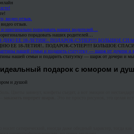
онлайн
те!
 видео отзыв.
 и оригинально порадовать наших родителей…
Ю ЕЕ 18-ЛЕТИЯ!.. ПОДАРОК-СУПЕР!!!! БОЛЬШОЕ СПАС
тины нашей семьи и подарить статуэтку — шарж от дочери и мы 
ь идеальный подарок с юмором и ду
ль. Цветы завянут, конфеты съедят, а вот эмоции от нестандарт
 —
заказать портрет шарж
. Это не просто рисунок, это целая и
 носит сатирический, иногда даже обидный характер, тогда ка
слегка гипертрофированными, но очень милыми.