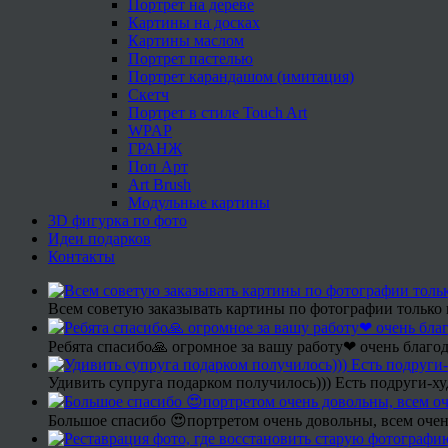
Портрет на дереве
Картины на досках
Картины маслом
Портрет пастелью
Портрет карандашом (имитация)
Скетч
Портрет в стиле Touch Art
WPAP
ГРАНЖ
Поп Арт
Art Brush
Модульные картины
3D фигурка по фото
Идеи подарков
Контакты
Всем советую заказывать картины по фотографии только 
Ребята спасибо🙏 огромное за вашу работу❤ очень благод
Удивить супруга подарком получилось))) Есть подруги-х
Большое спасибо 😍портретом очень довольны, всем очен