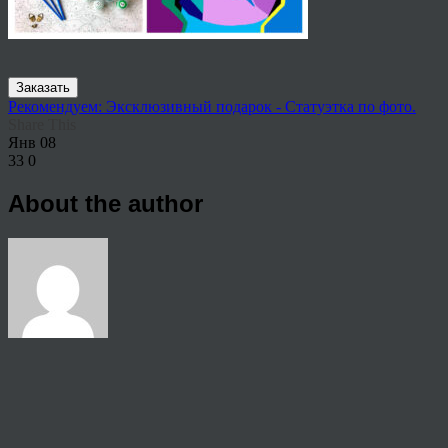
Заказать
Рекомендуем: Эксклюзивный подарок - Статуэтка по фото.
Share This
Янв
08
33
0
About the author
View all articles by anton
Post navigation
←
Заказать картины по номерам на холсте по фото Саранск