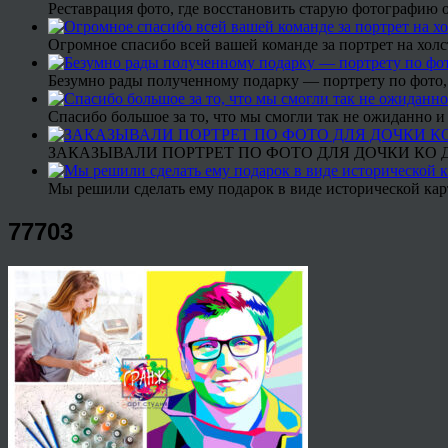
Реставрация фото, где восстановить старую фотографию 
Огромное спасибо всей вашей команде за портрет на холс
Безумно рады полученному подарку — портрету по фото,
Спасибо большое за то, что мы смогли так не ожиданно
ЗАКАЗЫВАЛИ ПОРТРЕТ ПО ФОТО ДЛЯ ДОЧКИ КО ДН
Мы решили сделать ему подарок в виде исторической кар
77703