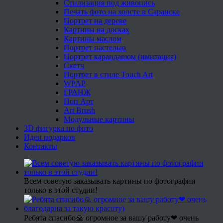
Стилизация под живопись
Печать фото на холсте в Саранске
Портрет на дереве
Картины на досках
Картины маслом
Портрет пастелью
Портрет карандашом (имитация)
Скетч
Портрет в стиле Touch Art
WPAP
ГРАНЖ
Поп Арт
Art Brush
Модульные картины
3D фигурка по фото
Идеи подарков
Контакты
Всем советую заказывать картины по фотографии
только в этой студии!
Ребята спасибо🙏 огромное за вашу работу❤ очень