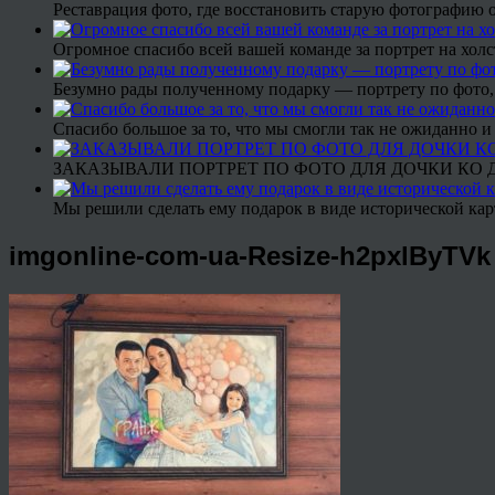
Реставрация фото, где восстановить старую фотографию 
Огромное спасибо всей вашей команде за портрет на холс
Безумно рады полученному подарку — портрету по фото,
Спасибо большое за то, что мы смогли так не ожиданно
ЗАКАЗЫВАЛИ ПОРТРЕТ ПО ФОТО ДЛЯ ДОЧКИ КО ДН
Мы решили сделать ему подарок в виде исторической кар
imgonline-com-ua-Resize-h2pxlByTVk