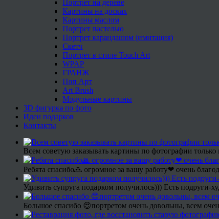
Портрет на дереве
Картины на досках
Картины маслом
Портрет пастелью
Портрет карандашом (имитация)
Скетч
Портрет в стиле Touch Art
WPAP
ГРАНЖ
Поп Арт
Art Brush
Модульные картины
3D фигурка по фото
Идеи подарков
Контакты
Всем советую заказывать картины по фотографии только 
Ребята спасибо🙏 огромное за вашу работу❤ очень благод
Удивить супруга подарком получилось))) Есть подруги-х
Большое спасибо 😍портретом очень довольны, всем очен