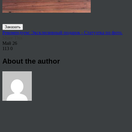
Заказать
Рекомендуем: Эксклюзивный подарок - Статуэтка по фото.
Share This
Май
26
113
0
About the author
View all articles by anton
Post navigation
←
Нарисовать портрет семьи