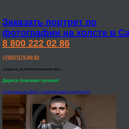
Заказать портрет по
фотографии на холсте в С
8 800 222 02 86
+7(927)175-80-92
г.Саранск, ул. Республиканская 151а
Дарите близким лучшее!
Статуэтка по фото с портретным сходством!