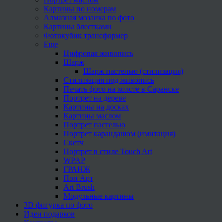
Картины по номерам
Алмазная мозаика по фото
Картины блестками
Фотокубик трансформер
Еще
Цифровая живопись
Шарж
Шарж пастелью (стилизация)
Стилизация под живопись
Печать фото на холсте в Саранске
Портрет на дереве
Картины на досках
Картины маслом
Портрет пастелью
Портрет карандашом (имитация)
Скетч
Портрет в стиле Touch Art
WPAP
ГРАНЖ
Поп Арт
Art Brush
Модульные картины
3D фигурка по фото
Идеи подарков