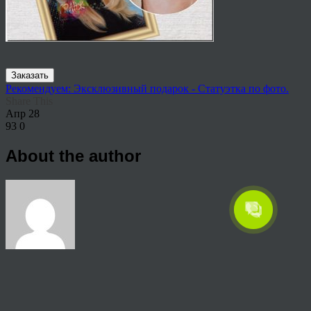
Заказать
Рекомендуем: Эксклюзивный подарок - Статуэтка по фото.
Share This
Апр
28
93
0
About the author
View all articles by anton
Post navigation