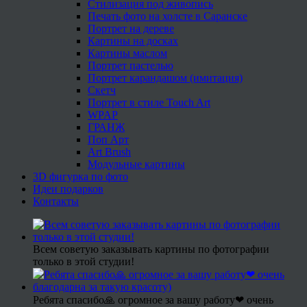
Стилизация под живопись
Печать фото на холсте в Саранске
Портрет на дереве
Картины на досках
Картины маслом
Портрет пастелью
Портрет карандашом (имитация)
Скетч
Портрет в стиле Touch Art
WPAP
ГРАНЖ
Поп Арт
Art Brush
Модульные картины
3D фигурка по фото
Идеи подарков
Контакты
Всем советую заказывать картины по фотографии
только в этой студии!
Ребята спасибо🙏 огромное за вашу работу❤ очень