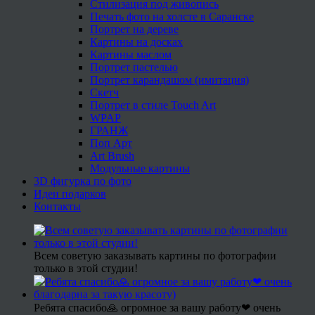
Стилизация под живопись
Печать фото на холсте в Саранске
Портрет на дереве
Картины на досках
Картины маслом
Портрет пастелью
Портрет карандашом (имитация)
Скетч
Портрет в стиле Touch Art
WPAP
ГРАНЖ
Поп Арт
Art Brush
Модульные картины
3D фигурка по фото
Идеи подарков
Контакты
Всем советую заказывать картины по фотографии
только в этой студии!
Ребята спасибо🙏 огромное за вашу работу❤ очень