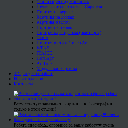
Стилизация под живопись
Печать фото на холсте в Саранске
Портрет на дереве
Картины на досках
Картины маслом
Портрет пастелью
Портрет карандашом (имитация)
Скетч
Портрет в стиле Touch Art
WPAP
ГРАНЖ
Поп Арт
Art Brush
Модульные картины
3D фигурка по фото
Идеи подарков
Контакты
Всем советую заказывать картины по фотографии
только в этой студии!
Ребята спасибо🙏 огромное за вашу работу❤ очень