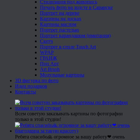
Стилизация под живопись
Печать фото на холсте в Саранске
Портрет на дереве
Картины на досках
Картины маслом
Портрет пастелью
Портрет карандашом (имитация)
Скетч
Портрет в стиле Touch Art
WPAP
ГРАНЖ
Поп Арт
Art Brush
Модульные картины
3D фигурка по фото
Идеи подарков
Контакты
Всем советую заказывать картины по фотографии
только в этой студии!
Ребята спасибо🙏 огромное за вашу работу❤ очень