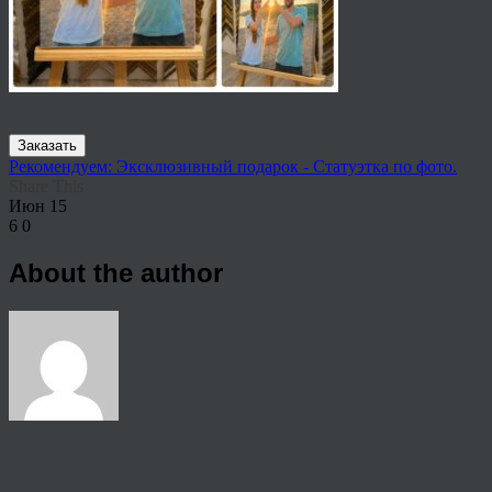
Заказать
Рекомендуем: Эксклюзивный подарок - Статуэтка по фото.
Share This
Июн
15
6
0
About the author
View all articles by rauffri