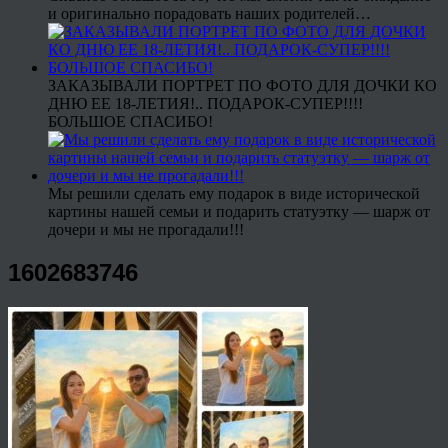
и оригинально порадовать наших родителей…
ЗАКАЗЫВАЛИ ПОРТРЕТ ПО ФОТО ДЛЯ ДОЧКИ КО
ДНЮ ЕЕ 18-ЛЕТИЯ!.. ПОДАРОК-СУПЕР!!!!
БОЛЬШОЕ СПАСИБО!
Мы решили сделать ему подарок в виде исторической
картины нашей семьи и подарить статуэтку — шарж от
дочери и мы не прогадали!!!
1602683746