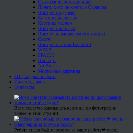
Стилизация под живопись
Печать фото на холсте в Саранске
Портрет на дереве
Картины на досках
Картины маслом
Портрет пастелью
Портрет карандашом (имитация)
Скетч
Портрет в стиле Touch Art
WPAP
ГРАНЖ
Поп Арт
Art Brush
Модульные картины
3D фигурка по фото
Идеи подарков
Контакты
Всем советую заказывать картины по фотографии
только в этой студии!
Ребята спасибо🙏 огромное за вашу работу❤ очень