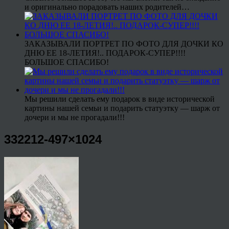
и оригинально порадовать наших родителей…
ЗАКАЗЫВАЛИ ПОРТРЕТ ПО ФОТО ДЛЯ ДОЧКИ КО
ДНЮ ЕЕ 18-ЛЕТИЯ!.. ПОДАРОК-СУПЕР!!!!
БОЛЬШОЕ СПАСИБО!
Мы решили сделать ему подарок в виде исторической
картины нашей семьи и подарить статуэтку — шарж от
дочери и мы не прогадали!!!
332212-497×1024