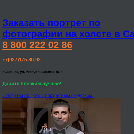
Заказать портрет по
фотографии на холсте в С
8 800 222 02 86
+7(927)175-80-92
г.Саранск, ул. Республиканская 151а
Дарите близким лучшее!
Статуэтка по фото с портретным сходством!