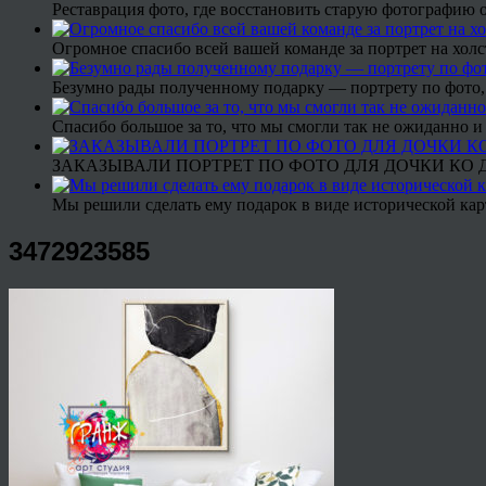
Реставрация фото, где восстановить старую фотографию 
Огромное спасибо всей вашей команде за портрет на холс
Безумно рады полученному подарку — портрету по фото,
Спасибо большое за то, что мы смогли так не ожиданно
ЗАКАЗЫВАЛИ ПОРТРЕТ ПО ФОТО ДЛЯ ДОЧКИ КО ДН
Мы решили сделать ему подарок в виде исторической кар
3472923585