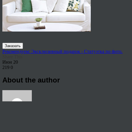
Заказать
Рекомендуем: Эксклюзивный подарок - Статуэтка по фото.
Share This
Июн
20
219
0
About the author
View all articles by rauffri