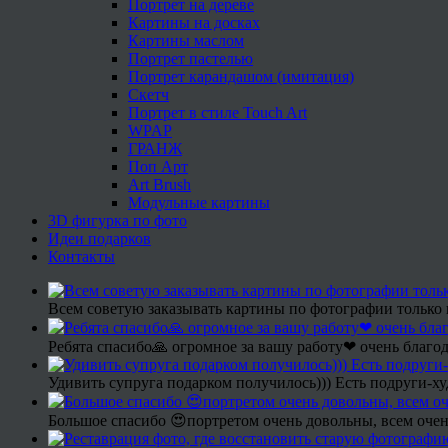
Портрет на дереве
Картины на досках
Картины маслом
Портрет пастелью
Портрет карандашом (имитация)
Скетч
Портрет в стиле Touch Art
WPAP
ГРАНЖ
Поп Арт
Art Brush
Модульные картины
3D фигурка по фото
Идеи подарков
Контакты
Всем советую заказывать картины по фотографии только 
Ребята спасибо🙏 огромное за вашу работу❤ очень благод
Удивить супруга подарком получилось))) Есть подруги-х
Большое спасибо 😍портретом очень довольны, всем очен