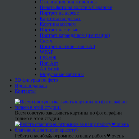
Стилизация под живопись
Печать фото на холсте в Саранске
Портрет на дереве
Картины на досках
Картины маслом
Портрет пастелью
Портрет карандашом (имитация)
Скетч
Портрет в стиле Touch Art
WPAP
ГРАНЖ
Поп Арт
Art Brush
Модульные картины
3D фигурка по фото
Идеи подарков
Контакты
Всем советую заказывать картины по фотографии
только в этой студии!
Ребята спасибо🙏 огромное за вашу работу❤ очень