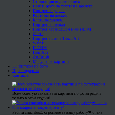
Стилизация под живопись
Печать фото на холсте в Саранске
Портрет на дереве
Картины на досках
Картины маслом
Портрет пастелью
Портрет карандашом (имитация)
Скетч
Портрет в стиле Touch Art
WPAP
ГРАНЖ
Поп Арт
Art Brush
Модульные картины
3D фигурка по фото
Идеи подарков
Контакты
Всем советую заказывать картины по фотографии
только в этой студии!
Ребята спасибо🙏 огромное за вашу работу❤ очень