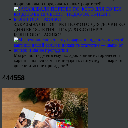
и оригинально порадовать наших родителей…
ЗАКАЗЫВАЛИ ПОРТРЕТ ПО ФОТО ДЛЯ ДОЧКИ КО
ДНЮ ЕЕ 18-ЛЕТИЯ!.. ПОДАРОК-СУПЕР!!!!
БОЛЬШОЕ СПАСИБО!
Мы решили сделать ему подарок в виде исторической
картины нашей семьи и подарить статуэтку — шарж от
дочери и мы не прогадали!!!
444558