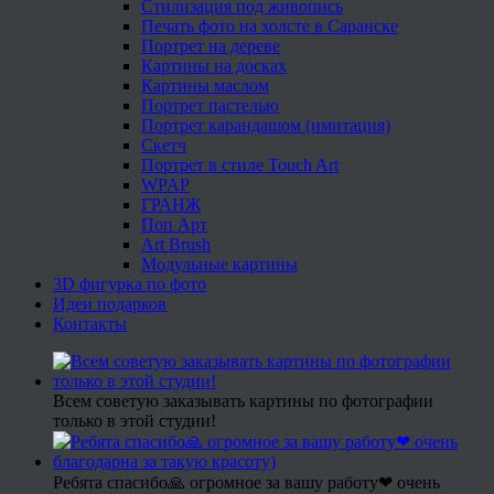
Стилизация под живопись
Печать фото на холсте в Саранске
Портрет на дереве
Картины на досках
Картины маслом
Портрет пастелью
Портрет карандашом (имитация)
Скетч
Портрет в стиле Touch Art
WPAP
ГРАНЖ
Поп Арт
Art Brush
Модульные картины
3D фигурка по фото
Идеи подарков
Контакты
Всем советую заказывать картины по фотографии
только в этой студии!
Ребята спасибо🙏 огромное за вашу работу❤ очень