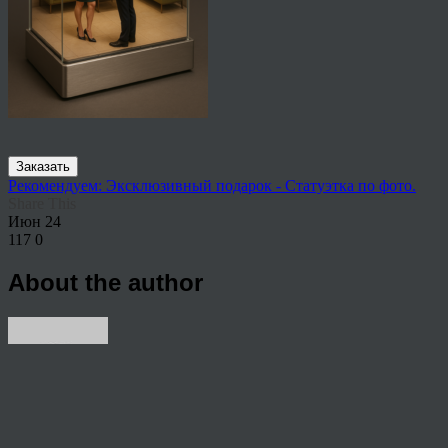
Заказать
Рекомендуем: Эксклюзивный подарок - Статуэтка по фото.
Share This
Июн
24
117
0
About the author
View all articles by rauffri