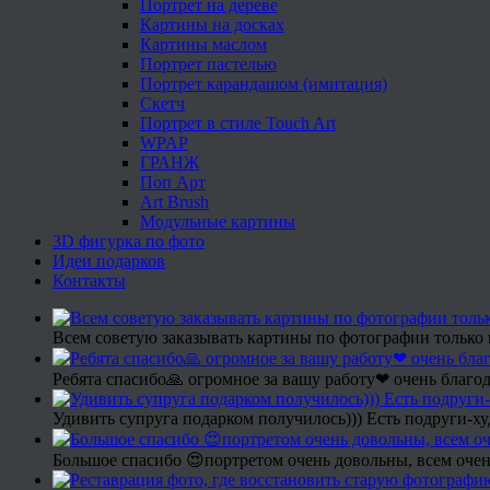
Портрет на дереве
Картины на досках
Картины маслом
Портрет пастелью
Портрет карандашом (имитация)
Скетч
Портрет в стиле Touch Art
WPAP
ГРАНЖ
Поп Арт
Art Brush
Модульные картины
3D фигурка по фото
Идеи подарков
Контакты
Всем советую заказывать картины по фотографии только 
Ребята спасибо🙏 огромное за вашу работу❤ очень благод
Удивить супруга подарком получилось))) Есть подруги-х
Большое спасибо 😍портретом очень довольны, всем очен