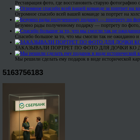
Реставрация фото, где восстановить старую фотографию 
Огромное спасибо всей вашей команде за портрет на холс
Безумно рады полученному подарку — портрету по фото,
Спасибо большое за то, что мы смогли так не ожиданно
ЗАКАЗЫВАЛИ ПОРТРЕТ ПО ФОТО ДЛЯ ДОЧКИ КО ДН
Мы решили сделать ему подарок в виде исторической кар
5163756183