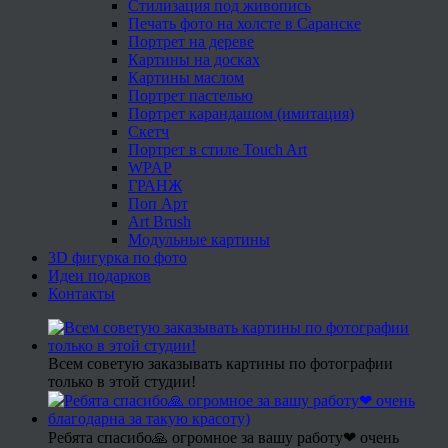
Стилизация под живопись
Печать фото на холсте в Саранске
Портрет на дереве
Картины на досках
Картины маслом
Портрет пастелью
Портрет карандашом (имитация)
Скетч
Портрет в стиле Touch Art
WPAP
ГРАНЖ
Поп Арт
Art Brush
Модульные картины
3D фигурка по фото
Идеи подарков
Контакты
Всем советую заказывать картины по фотографии
только в этой студии!
Ребята спасибо🙏 огромное за вашу работу❤ очень