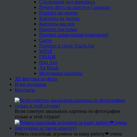
Стилизация под живопись
Печать фото на холсте в Саранске
Портрет на дереве
Картины на досках
Картины маслом
Портрет пастелью
Портрет карандашом (имитация)
Скетч
Портрет в стиле Touch Art
WPAP
ГРАНЖ
Поп Арт
Art Brush
Модульные картины
3D фигурка по фото
Идеи подарков
Контакты
Всем советую заказывать картины по фотографии
только в этой студии!
Ребята спасибо🙏 огромное за вашу работу❤ очень