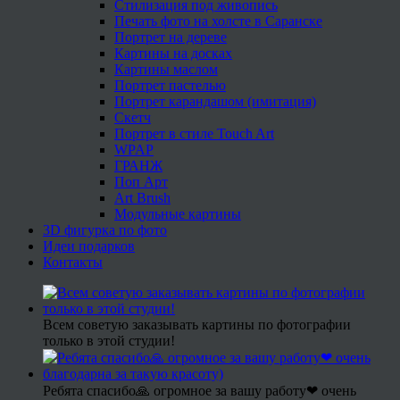
Стилизация под живопись
Печать фото на холсте в Саранске
Портрет на дереве
Картины на досках
Картины маслом
Портрет пастелью
Портрет карандашом (имитация)
Скетч
Портрет в стиле Touch Art
WPAP
ГРАНЖ
Поп Арт
Art Brush
Модульные картины
3D фигурка по фото
Идеи подарков
Контакты
Всем советую заказывать картины по фотографии
только в этой студии!
Ребята спасибо🙏 огромное за вашу работу❤ очень