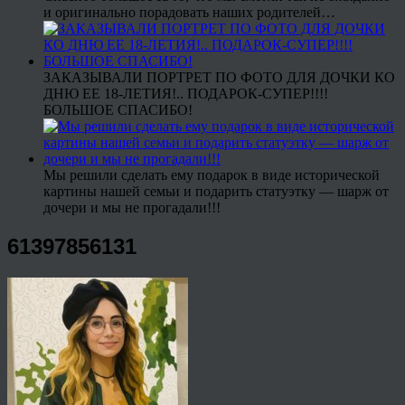
и оригинально порадовать наших родителей…
ЗАКАЗЫВАЛИ ПОРТРЕТ ПО ФОТО ДЛЯ ДОЧКИ КО
ДНЮ ЕЕ 18-ЛЕТИЯ!.. ПОДАРОК-СУПЕР!!!!
БОЛЬШОЕ СПАСИБО!
Мы решили сделать ему подарок в виде исторической
картины нашей семьи и подарить статуэтку — шарж от
дочери и мы не прогадали!!!
61397856131