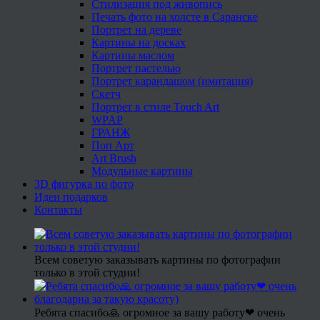
Стилизация под живопись
Печать фото на холсте в Саранске
Портрет на дереве
Картины на досках
Картины маслом
Портрет пастелью
Портрет карандашом (имитация)
Скетч
Портрет в стиле Touch Art
WPAP
ГРАНЖ
Поп Арт
Art Brush
Модульные картины
3D фигурка по фото
Идеи подарков
Контакты
Всем советую заказывать картины по фотографии
только в этой студии!
Ребята спасибо🙏 огромное за вашу работу❤ очень